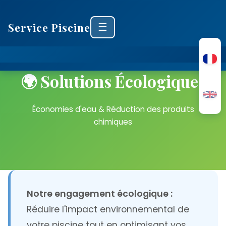
Service Piscine
☰
🏠 Accueil
🌍 Solutions Écologiques
🏗️ Construction
Économies d'eau & Réduction des produits
chimiques
🔧 Rénovation
💧 Équipements
▼
→ Traitement de l'Eau
→ Solutions
🛡️ Sécurité
Notre engagement écologique :
Écologiques
→ Couvertures d'Hivernage
Réduire l'impact environnemental de
→ Bâches à Bulles
❄️ Hivernage Actif/Passif
votre piscine tout en optimisant vos